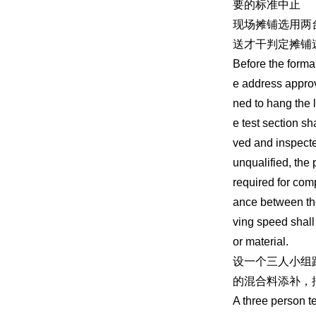
要的标准中止
现场摊铺选用两
送才干判定摊铺
Before the forma
e address approv
ned to hang the 
e test section sh
ved and inspected
unqualified, the 
required for com
ance between the
ving speed shall 
or material.
设一个三人小组
的混合料添补，
A three person t