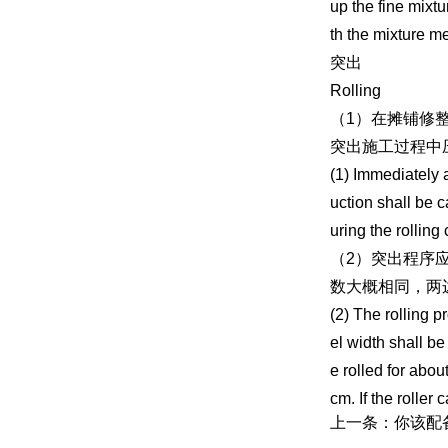
up the fine mixt
th the mixture m
突出
Rolling
（1）在摊铺修
突出施工过程中压
(1) Immediately af
uction shall be c
uring the rolling
（2）突出程序
数大概相同，两
(2) The rolling p
el width shall be
e rolled for abo
cm. If the roller
上一条：你该配