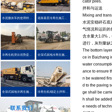
cator piles.
拌和与运送
Mixing and trans
水泥撒灰车的使用特点及优势介绍
道路基层冷再生施工工艺
水泥安稳碎石底
气情况和运距的
含水量大1.0
进行，灰剂量缺
The bottom layer
冷再生机突出优势是被用户喜爱的原因！
全深式就地冷再生施工工艺特点介绍
ce in Baizhang i
water consumptio
ance to ensure t
n be watered firs
d to the paving s
ge shall be carr
全深式就地冷再生施工中所使用的机械设施设备
冷再生机/稳定土拌和机主要用于哪些作业?
h shall be added
e needs of techn