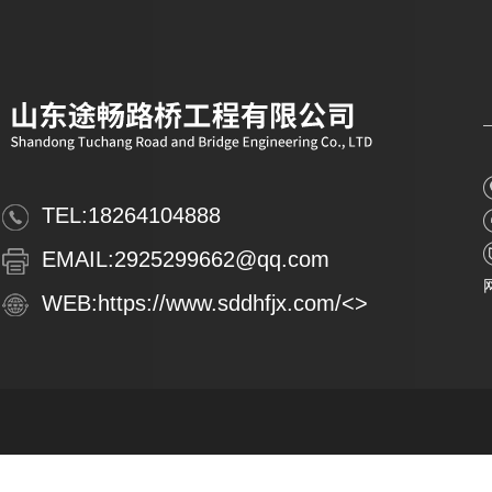
TEL:
18264104888
EMAIL:
2925299662@qq.com
WEB:
https://www.sddhfjx.com/
<>