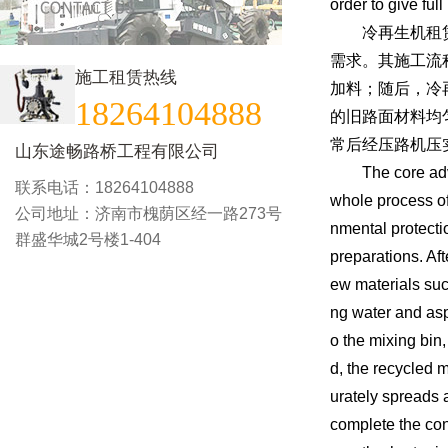
order to give ful
冷再生机租赁的
需求。其施工流
施工租赁热线
加料；随后，冷
18264104888
的旧路面材料均
常后经压路机压
山东途畅路桥工程有限公司
The core advanta
联系电话：18264104888
whole process of 
公司地址：济南市槐荫区经一路273号
nmental protecti
群盛华城2号楼1-404
preparations. Afte
ew materials suc
ng water and asp
o the mixing bin
d, the recycled 
urately spreads a
complete the con