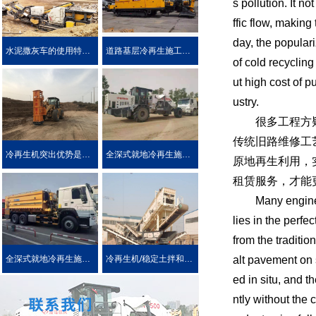
s pollution. It n
ffic flow, making
day, the popular
水泥撒灰车的使用特点及优势介绍
道路基层冷再生施工工艺
of cold recyclin
ut high cost of p
ustry.
很多工程方疑惑
传统旧路维修工
冷再生机突出优势是被用户喜爱的原因！
全深式就地冷再生施工工艺特点介绍
原地再生利用，
租赁服务，才能
Many engineerin
lies in the perf
from the traditi
alt pavement on 
全深式就地冷再生施工中所使用的机械设施设备
冷再生机/稳定土拌和机主要用于哪些作业?
ed in situ, and t
ntly without the 