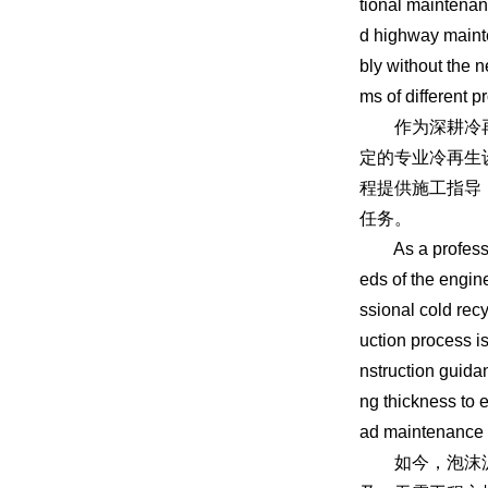
tional maintenan
d highway mainten
bly without the n
ms of different pr
作为深耕冷再生
定的专业冷再生
程提供施工指导
任务。
As a professiona
eds of the engin
ssional cold rec
uction process i
nstruction guida
ng thickness to 
ad maintenance 
如今，泡沫沥青