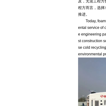
及，无需工程方
程方而言，选择
推进。
Today, foam asp
ental service of
e engineering pa
st construction 
se cold recycling
environmental pr