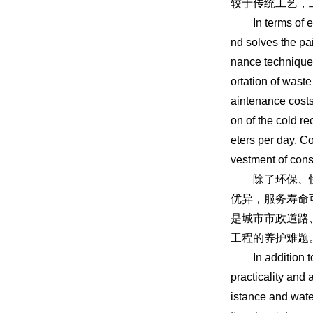
较于传统工艺，工期
In terms of econ
nd solves the pai
nance techniques
ortation of wast
aintenance costs
on of the cold re
eters per day. C
vestment of cons
除了环保、快捷
优异，服务寿命
是城市市政道路
工程的养护难题
In addition to b
practicality and
istance and water 