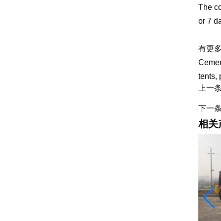
The co
or 7 d
水泥
有更
Cement
tents,
上一
下一
相关