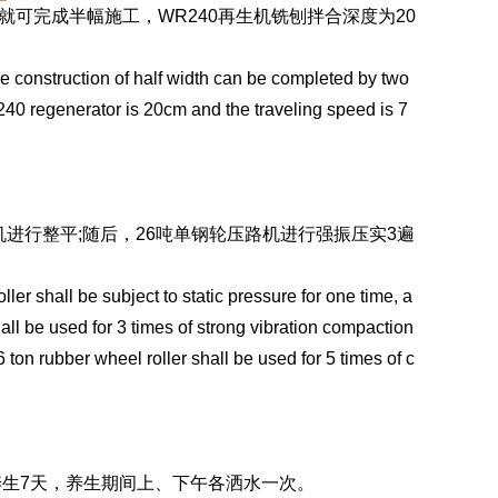
业就可完成半幅施工，WR240再生机铣刨拌合深度为20
he construction of half width can be completed by two
r240 regenerator is 20cm and the traveling speed is 7
进行整平;随后，26吨单钢轮压路机进行强振压实3遍
ller shall be subject to static pressure for one time, a
hall be used for 3 times of strong vibration compaction
 ton rubber wheel roller shall be used for 5 times of c
生7天，养生期间上、下午各洒水一次。