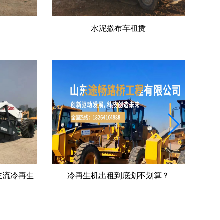
冷再生机出租
划算？
就地冷再生工程旧料100%循环利用的
水
核心配套