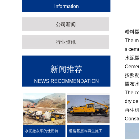
information
公司新闻
粉料
The ma
行业资讯
s cem
水泥
Cement
新闻推荐
按照
NEWS RECOMMENDATION
撒布
The ce
dry de
再生
Constr
水泥撒灰车的使用特点及优势介绍
道路基层冷再生施工工艺