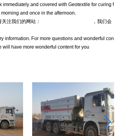
 immediately and covered with Geotextile for curing f
e morning and once in the afternoon.
请关注我们的网站：
https://www.sddhfjx.com
，我们会
try information. For more questions and wonderful con
we will have more wonderful content for you