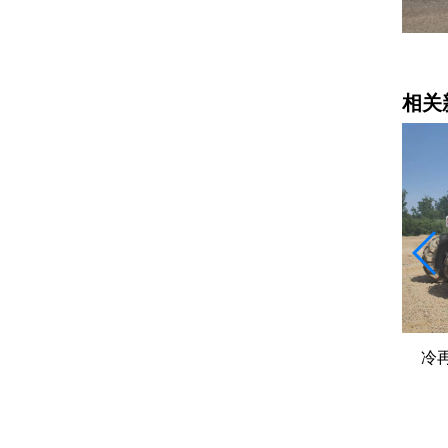
平地机
相关
、厂拌再生
冷再生机出租合同必看的8个条款
维特