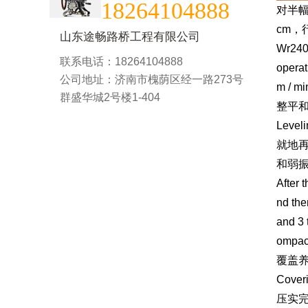
18264104888
对半幅
cm，
山东途畅路桥工程有限公司
Wr240 
联系电话：18264104888
operat
公司地址：济南市槐荫区经一路273号
m / mi
群盛华城2号楼1-404
整平
Level
就地再
和弱振
After 
nd the
and 3 
ompact
覆盖
Coveri
压实