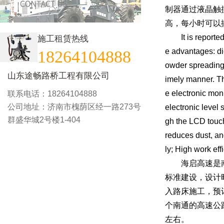
制器通过液晶触
高，每小时可以
It is reported t
施工租赁热线
e advantages: di
18264104888
owder spreading 
山东途畅路桥工程有限公司
imely manner. Th
e electronic moni
联系电话：18264104888
公司地址：济南市槐荫区经一路273号
electronic level 
群盛华城2号楼1-404
gh the LCD touch
reduces dust, an
ly; High work ef
海启高速是南通
标准建设，设计
入路床施工，预
个南通的高速公
左右。