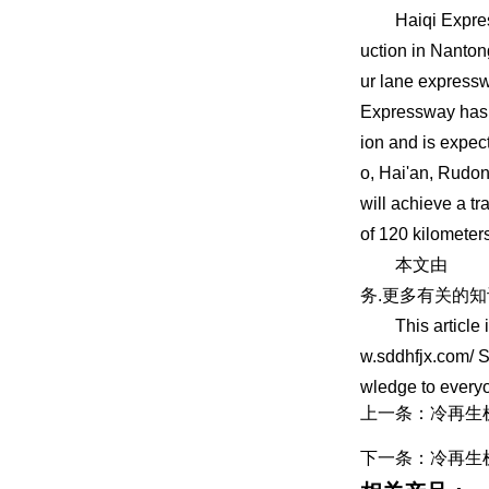
Haiqi Expressway
uction in Nantong
ur lane expressw
Expressway has b
ion and is expec
o, Hai'an, Rudon
will achieve a t
of 120 kilometers
本文由
水
务.更多有关的知
This article is 
w.sddhfjx.com/ S
wledge to every
上一条：冷再生
下一条：冷再生