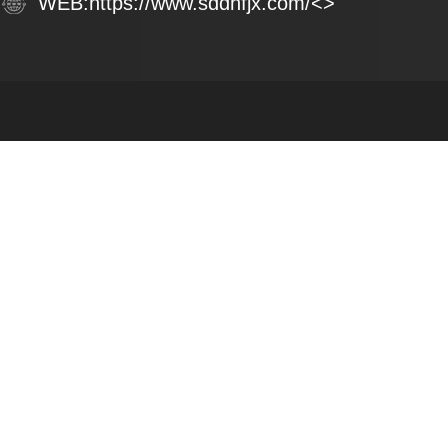
WEB:
https://www.sddhfjx.com/
<>