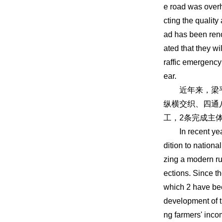
e road was overh
cting the quality 
ad has been reno
ated that they wi
raffic emergency
ear.
近年来，梁平区
纵横交织、四通
工，2条完成主
In recent years,
dition to nationa
zing a modern rur
ections. Since th
which 2 have bee
development of th
ng farmers' inco