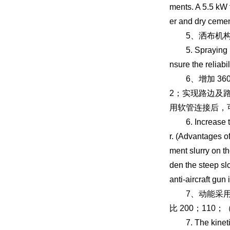
ments. A 5.5 kW 
er and dry cemen
5、洒布机构，
5. Spraying mech
nsure the reliabi
6、增加 36
2；实现路边及
用软管连接后，
6. Increase the 
r. (Advantages of
ment slurry on t
den the steep sl
anti-aircraft gun
7、动能采用发
比 200；1
7. The kinetic e