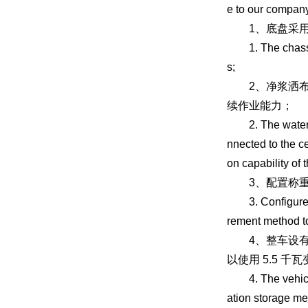
e to our company
1、底盘采用
1. The chassis 
s;
2、净浆洒布车
续作业能力；
2. The water tan
nnected to the ce
on capability of
3、配置称重计
3. Configure a 
rement method to
4、整车设有独
以使用 5.5
4. The vehicle 
ation storage me