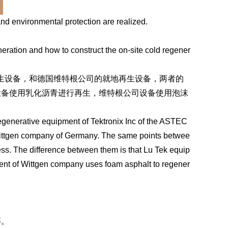
nd environmental protection are realized.
neration and how to construct the on-site cold regener
再生设备，和德国维特根公司的就地再生设备，两者的
设备使用乳化沥青进行再生，维特根公司设备使用泡沫
 regenerative equipment of Tektronix Inc of the ASTEC
 Wittgen company of Germany. The same points betwee
ess. The difference between them is that Lu Tek equip
ent of Wittgen company uses foam asphalt to regener
等。