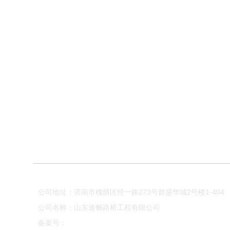
首页
公司简介
产品中心
新闻中心
公司地址：济南市槐荫区经一路273号群盛华城2号楼1-404
公司名称：山东途畅路桥工程有限公司
备案号：
鲁ICP备18035268号-2