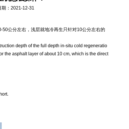
期：2021-12-31
-50公分左右，浅层就地冷再生只针对10公分左右的
ruction depth of the full depth in-situ cold regeneratio
or the asphalt layer of about 10 cm, which is the direct
hort.