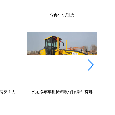
路拌机
条件有哪
水泥撒布车租赁操作规范与日常维护
冷再
全攻略