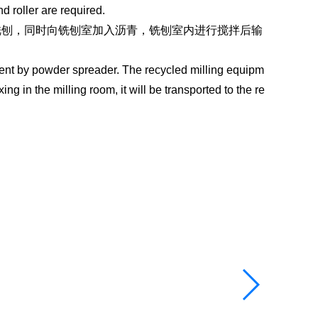
d roller are required.
铣刨，同时向铣刨室加入沥青，铣刨室内进行搅拌后输
ment by powder spreader. The recycled milling equipm
ng in the milling room, it will be transported to the re