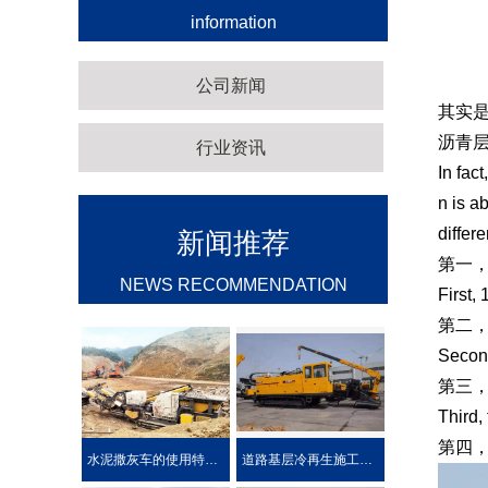
information
公司新闻
其实是
沥青
行业资讯
In fac
n is a
differ
新闻推荐
第一，
NEWS RECOMMENDATION
First,
第二
Second
第三
Third,
第四
水泥撒灰车的使用特点及优势介绍
道路基层冷再生施工工艺