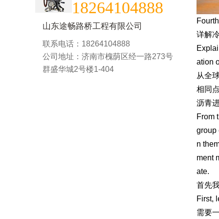
18264104888
Fourth
山东途畅路桥工程有限公司
详解
联系电话：18264104888
Explai
公司地址：济南市槐荫区经一路273号
ation 
群盛华城2号楼1-404
从全
相同
沥青
From t
group 
n them
ment m
ate.
首先
First, 
需要