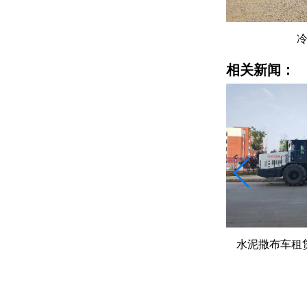
冷再生机出租
相关新闻：
就地冷再生工程旧料100%循环利用的
水泥撒布车租
核心配套
个