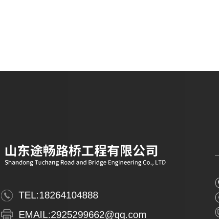
TEL:
18264104888
EMAIL:
2925299662@qq.com