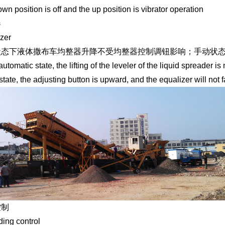
wn position is off and the up position is vibrator operation
器
zer
状态下液体撒布车均整器升降不受均整器控制调钮影响；手动状
automatic state, the lifting of the leveler of the liquid spreader is
state, the adjusting button is upward, and the equalizer will not fa
控制
ing control