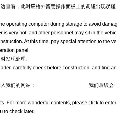
一边查看，此时应格外留意操作面板上的调钮出现误碰
d the operating computer during storage to avoid damag
 is very hot, and other personnel may sit in the vehic
struction. At this time, pay special attention to the ve
eration panel.
及时发现处理。
reader, carefully check before construction, and find an
进入我们的网站：
https://www.sddhfjx.com
我们后续会
. For more wonderful contents, please click to enter
 to check later.