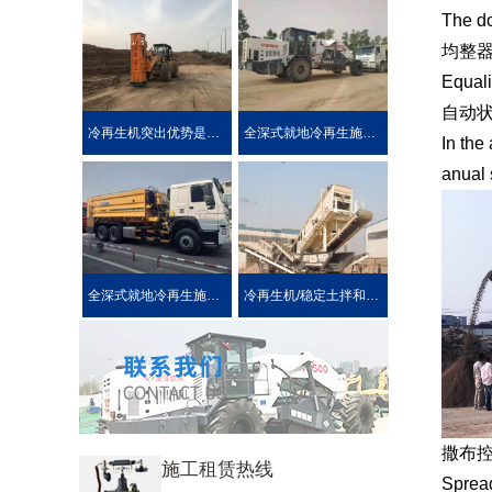
The do
均整
Equali
自动
冷再生机突出优势是被用户喜爱的原因！
全深式就地冷再生施工工艺特点介绍
In the 
anual 
全深式就地冷再生施工中所使用的机械设施设备
冷再生机/稳定土拌和机主要用于哪些作业?
撒布
施工租赁热线
Spread