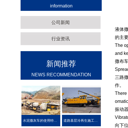
information
公司新闻
液体
的主
行业资讯
The op
and ke
撒布
新闻推荐
Spread
NEWS RECOMMENDATION
三路
作。
There 
omatic
振动
Vibrat
水泥撒灰车的使用特点及优势介绍
道路基层冷再生施工工艺
向下