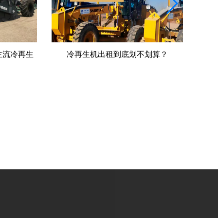
主流冷再生
冷再生机出租到底划不划算？
就地
读