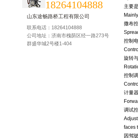
18264104888
主要
Mainly
山东途畅路桥工程有限公司
撒布
联系电话：18264104888
Spread
公司地址：济南市槐荫区经一路273号
控制
群盛华城2号楼1-404
Contro
旋转
Rotati
控制
Contro
计量
Forwar
调试
Adjust
faces 
因驾