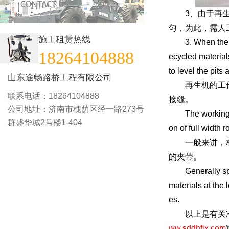
3、由于再生机
匀，为此，需人
施工租赁热线
3. When the rege
18264104888
ecycled material
to level the pits
山东途畅路桥工程有限公司
再生机的工作宽
联系电话：18264104888
接缝。
公司地址：济南市槐荫区经一路273号
The working widt
群盛华城2号楼1-404
on of full width 
一般来讲，相邻
的夹带。
Generally speak
materials at the
es.
以上是有关冷再
ww.sddhfjx.com