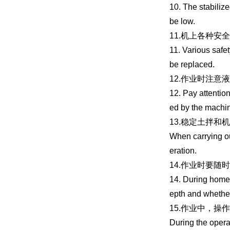
10. The stabiliz
be low.
11.机上各种
11. Various safet
be replaced.
12.作业时注
12. Pay attention
ed by the machi
13.稳定土拌
When carrying ou
eration.
14.作业时要
14. During homew
epth and whether
15.作业中，
During the opera