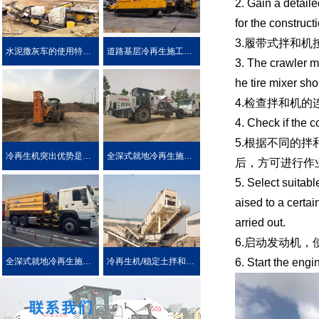
2. Gain a detail
for the construct
3.履带式拌和
水泥撒灰车的使用特点及优势介绍
道路基层冷再生施工工艺
3. The crawler m
he tire mixer sh
4.检查拌和机
4. Check if the c
5.根据不同的
冷再生机突出优势是被用户喜爱的原因！
全深式就地冷再生施工工艺特点介绍
后，方可进行作
5. Select suitabl
aised to a certai
arried out.
6.启动发动机
6. Start the engi
全深式就地冷再生施工中所使用的机械设施设备
冷再生机/稳定土拌和机主要用于哪些作业?