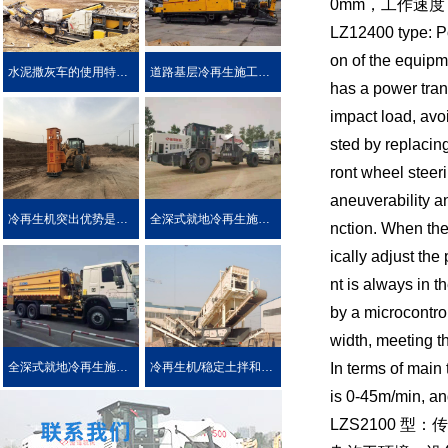
0mm，工作速度 0 
LZ12400 type: P
on of the equipm
水泥撒灰车的使用特点及优势介绍
道路基层冷再生施工工艺
has a power tran
impact load, avoi
sted by replacing
ront wheel steer
aneuverability a
冷再生机突出优势是被用户喜爱的原因！
全深式就地冷再生施工工艺特点介绍
nction. When the
ically adjust th
nt is always in t
by a microcontro
width, meeting t
In terms of main
全深式就地冷再生施工中所使用的机械设施设备
冷再生机/稳定土拌和机主要用于哪些作业?
is 0-45m/min, and
LZS2100