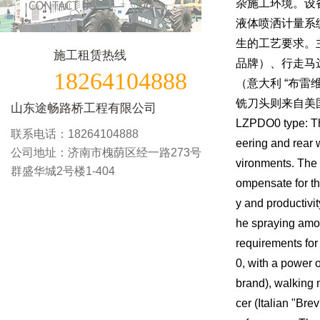
杂施工环境。设
液体喷洒计量系
生的工艺要求。主要
施工租赁热线
品牌）、行走马达（
18264104888
（意大利 “布雷
铣刀头则来自美国
山东途畅路桥工程有限公司
LZPDO0 type: The
联系电话：18264104888
eering and rear 
公司地址：济南市槐荫区经一路273号
vironments. The 
群盛华城2号楼1-404
ompensate for th
y and productivit
he spraying amou
requirements for
0, with a power 
brand), walking
cer (Italian "Bre